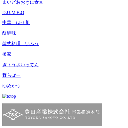
まいどおおきに食堂
D.U.M.B.O
中華 はせ川
醍醐味
韓式料理 いふう
橙家
ぎょうざいってん
野らぼー
ゆめかつ